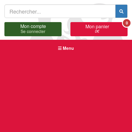
0
Mon compte
Mon panier
0
€
Se connecter
Menu