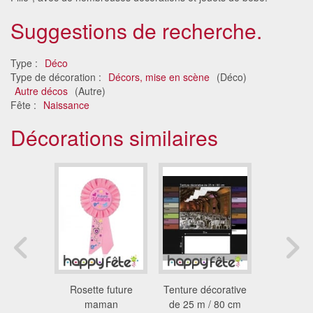
Suggestions de recherche.
Type :
Déco
Type de décoration :
Décors, mise en scène
(Déco)
Autre décos
(Autre)
Fête :
Naissance
Décorations similaires
éléphone
Rosette future
Tenture décorative
Coffre de 
gonflable
maman
de 25 m / 80 cm
gonfl