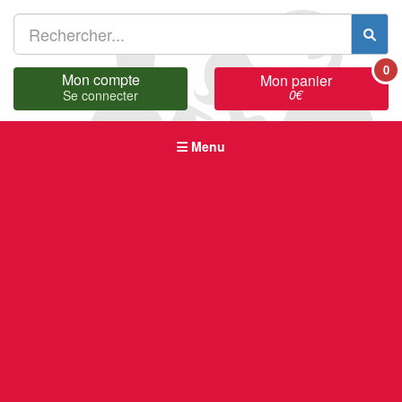
0
Mon compte
Mon panier
0
€
Se connecter
Menu