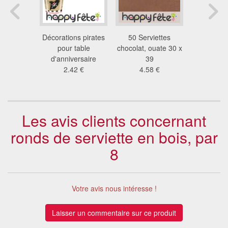
celisoft de
Décorations pirates
50 Serviettes
Paquet
40cm
pour table
chocolat, ouate 30 x
serviettes
 €
d'anniversaire
39
choc
2.42 €
4.58 €
5.4
Les avis clients concernant
ronds de serviette en bois, par
8
Votre avis nous intéresse !
Laisser un commentaire sur ce produit