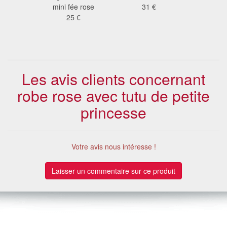
nfant
mini fée rose
31 €
princes
 €
25 €
fille
12
Les avis clients concernant
robe rose avec tutu de petite
princesse
Votre avis nous intéresse !
Laisser un commentaire sur ce produit