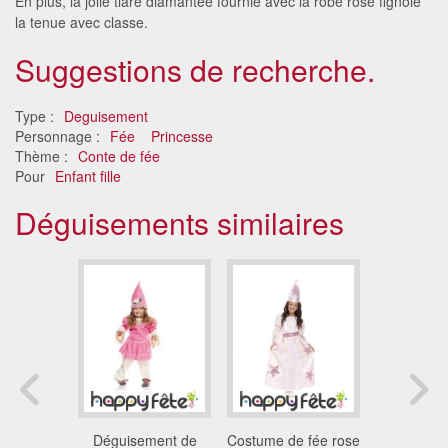
En plus, la jolie tiare diamantée fournie avec la robe rose fignole
la tenue avec classe.
Suggestions de recherche.
Type :
Deguisement
Personnage :
Fée
Princesse
Thème :
Conte de fée
Pour
Enfant fille
Déguisements similaires
 araignée
Déguisement de
Costume de fée rose
Petite rob