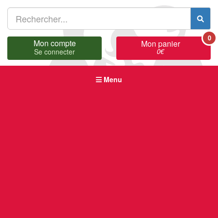
0
Mon compte
Mon panier
0
€
Se connecter
Menu