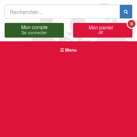
0
Mon compte
Mon panier
0
€
Se connecter
Menu