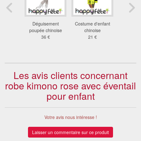
 kimono
Déguisement
Costume d'enfant
Costume 
 petite
poupée chinoise
chinoise
manga ju
oise
36 €
21 €
34
 €
Les avis clients concernant
robe kimono rose avec éventail
pour enfant
Votre avis nous intéresse !
Laisser un commentaire sur ce produit