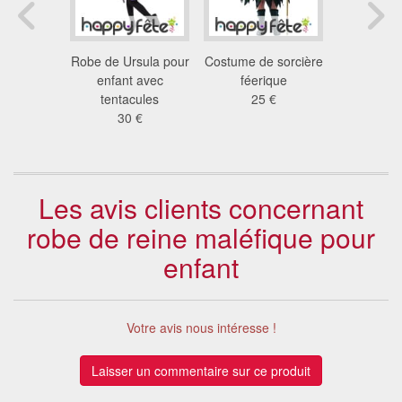
ement
Robe de Ursula pour
Costume de sorcière
Costu
lue pour
enfant avec
féerique
princess
ant
tentacules
25 €
pour e
 €
30 €
47
Les avis clients concernant
robe de reine maléfique pour
enfant
Votre avis nous intéresse !
Laisser un commentaire sur ce produit