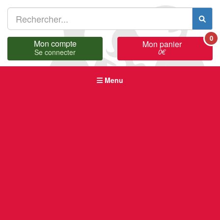
0
Mon compte
Mon panier
0
€
Se connecter
Menu