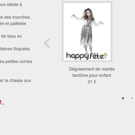
nue idéale à
ace des manches.
e et pailletée
de tissu en
itaines floquées
des petites cornes
obe de mariée noire
Déguisement de mariée
enfant avec voile
fantôme pour enfant
ter la chasse aux
33 €
21 €
.