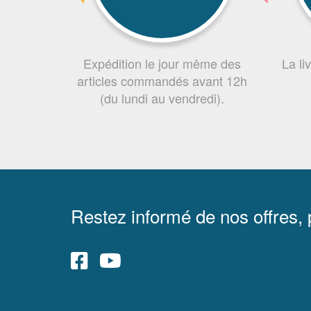
Expédition le jour même des
La li
articles commandés avant 12h
(du lundi au vendredi).
Restez informé de nos offres,