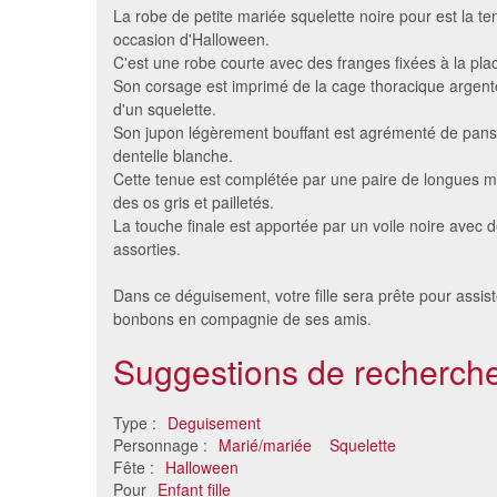
La robe de petite mariée squelette noire pour est la te
occasion d'Halloween.
C'est une robe courte avec des franges fixées à la pl
Son corsage est imprimé de la cage thoracique argenté
d'un squelette.
Son jupon légèrement bouffant est agrémenté de pans 
dentelle blanche.
Cette tenue est complétée par une paire de longues m
des os gris et pailletés.
La touche finale est apportée par un voile noire avec 
assorties.
Robe noire de mariée fantôme
Longue r
pour fille
pour 
Dans ce déguisement, votre fille sera prête pour assis
24 €
bonbons en compagnie de ses amis.
Suggestions de recherche
Type :
Deguisement
Personnage :
Marié/mariée
Squelette
Fête :
Halloween
Pour
Enfant fille