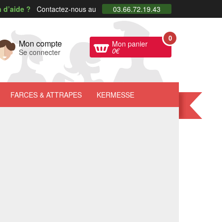
 d’aide ?
Contactez-nous au
03.66.72.19.43
0
Mon compte
Mon panier
0
€
Se connecter
FARCES
& ATTRAPES
KERMESSE