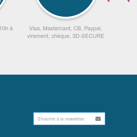
r
 10h à
Visa, Mastercard, CB, Paypal,
virement, chèque, 3D-SECURE