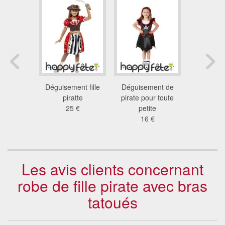
 robe de
Déguisement fille
Déguisement de
Tenue n
apitaine
piratte
pirate pour toute
marron d
 rouge
25 €
petite
pirat
 €
16 €
11
Les avis clients concernant
robe de fille pirate avec bras
tatoués