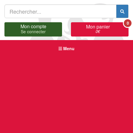
0
Mon compte
Mon panier
0
€
Se connecter
Menu