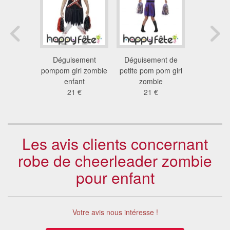
kull robe
Déguisement
Déguisement de
Déguis
ur fillette
pompom girl zombie
petite pom pom girl
pompom gi
 €
enfant
zombie
adoles
21 €
21 €
20
Les avis clients concernant
robe de cheerleader zombie
pour enfant
Votre avis nous intéresse !