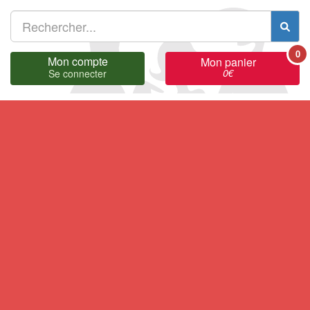
0
Mon compte
Mon panier
0
€
Se connecter