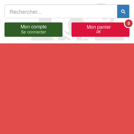
0
Mon compte
Mon panier
0
€
Se connecter