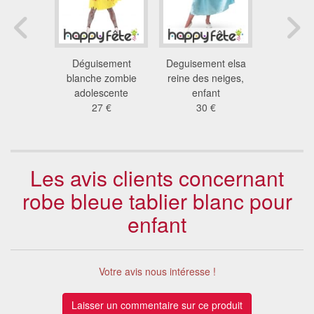
endrillon
Déguisement
Deguisement elsa
Deguisemen
te fille
blanche zombie
reine des neiges,
princess
 €
adolescente
enfant
42
27 €
30 €
Les avis clients concernant
robe bleue tablier blanc pour
enfant
Votre avis nous intéresse !
Laisser un commentaire sur ce produit