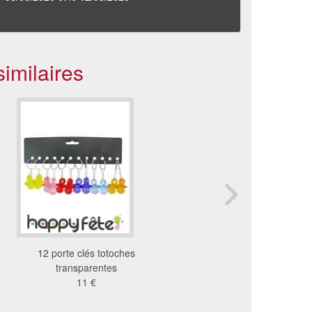
imilaires
12 porte clés totoches
Porte clefs appareil p
transparentes
0.35 €
11 €