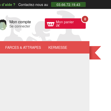
 d’aide ?
Contactez-nous au
03.66.72.19.43
0
Mon compte
Mon panier
0
€
Se connecter
FARCES
& ATTRAPES
KERMESSE