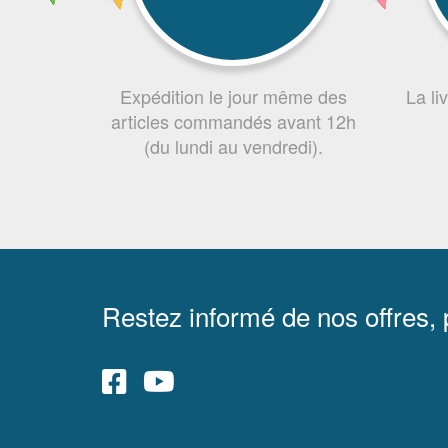
Expédition le jour même des
La li
articles commandés avant 12h
(du lundi au vendredi).
Restez informé de nos offres,