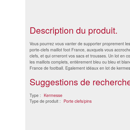
Description du produit.
Vous pourrez vous vanter de supporter proprement les
porte-clefs maillot foot France, auxquels vous accroch
clefs, et qui orneront vos sacs et trousses. Un lot en c
les maillots complets, entièrement bleu ou bleu et blan
France de football. Egalement idéaux en lot de kerme
Suggestions de recherche
Type :
Kermesse
Type de produit :
Porte clefs/pins
12 porte clefs ballons
Anima
6.18 €