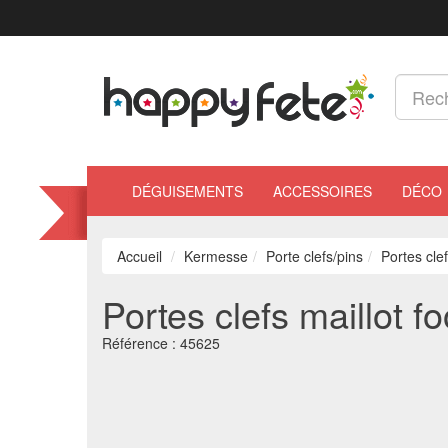
DÉGUISEMENTS
ACCESSOIRES
DÉCO
Accueil
Kermesse
Porte clefs/pins
Portes cle
Portes clefs maillot f
Référence :
45625