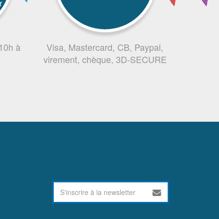
r
 10h à
Visa, Mastercard, CB, Paypal,
virement, chèque, 3D-SECURE