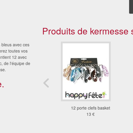
Produits de kermesse s
 bleus avec ces
erez toutes vos
ontient 12 avec
c, de l'équipe de
sse.
.
l herisson vibreur
12 porte clefs basket
2.93 €
13 €