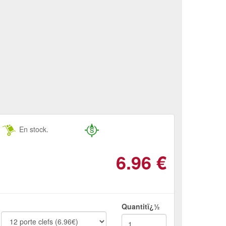
En stock.
6.96
€
Quantitï¿½