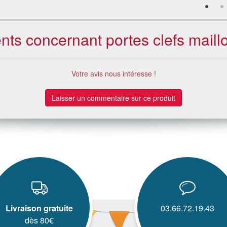
ents concernant portes clefs maillo
Votre avis nous intéresse !
Laisser un commentaire sur ce produit
Livraison gratuite
03.66.72.19.43
dès 80€