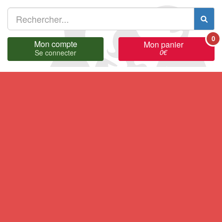
0
Mon compte
Mon panier
0
€
Se connecter