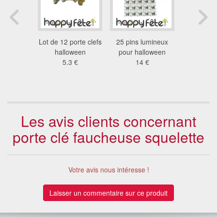
 sorcière
Lot de 12 porte clefs
25 pins lumineux
12 porte cl
 €
halloween
pour halloween
tra
5.3 €
14 €
2.8
Les avis clients concernant
porte clé faucheuse squelette
Votre avis nous intéresse !
Laisser un commentaire sur ce produit