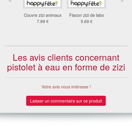
ope zizi
Couvre zizi animaux
Flacon zizi de labo
Mug poig
5 €
7.89 €
5.69 €
9.6
Les avis clients concernant
pistolet à eau en forme de zizi
Votre avis nous intéresse !
Laisser un commentaire sur ce produit