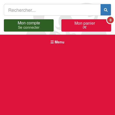
0
Mon compte
Mon panier
0
€
Se connecter
Menu