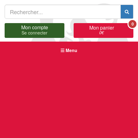
0
Mon compte
Mon panier
0
€
Se connecter
Menu