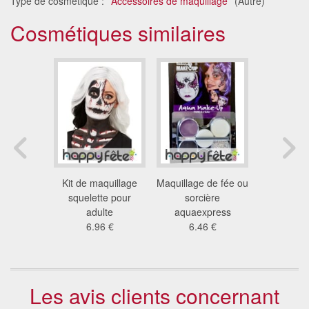
Type de cosmétique :
Accessoires de maquillage
(Autre)
Cosmétiques similaires
lage clown
Kit de maquillage
Maquillage de fée ou
Maquillage
9 €
squelette pour
sorcière
squelet
adulte
aquaexpress
adu
6.96 €
6.46 €
4.7
Les avis clients concernant