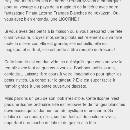
Hey, fêteurs et fêteuses en herbe ! Préparez-vous à embarquer
pour un voyage au pays de la magie et de la féérie avec notre
fantastique Piñata Licorne Franges Blanches de 48x32cm. Oui,
vous avez bien entendu, une LICORNE !
Si vous avez des petits à la maison ou si vous préparez une fête
d'anniversaire, croyez-moi, cette piñata est l'élément qui va faire
toute la différence. Elle est grande, elle est belle, elle est
magique, et surtout, elle est prête à être remplie de trésors !
Cette beauté est vendue vide, ce qui signifie que vous pouvez la
remplir avec tout ce que vous voulez. Bonbons, petits jouets,
confettis... Laissez libre cours à votre imagination pour gâter les
petits invités. La cerise sur le gâteau ? Elle est super facile à
remplir grâce à une petite ouverture discrète.
Mais parlons un peu de son look irrésistible. Cette licorne n'est
pas une licorne ordinaire. Elle est recouverte de franges blanches
duveteuses qui lui donnent un air mystique et enchanté. Sa
crinière et sa queue, elles, sont un festival de couleurs vives,
apportant une touche de joie et de gaieté à la fête.