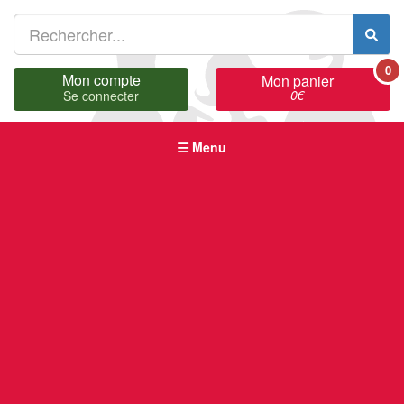
0
Mon compte
Mon panier
0
€
Se connecter
Menu