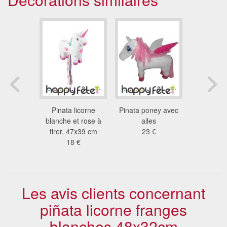
ballon de
Pinata licorne
Pinata poney avec
Pinata en
ot
blanche et rose à
ailes
ballon de f
 €
tirer, 47x39 cm
23 €
x 30
18 €
18
Les avis clients concernant
piñata licorne franges
blanches 48x32cm