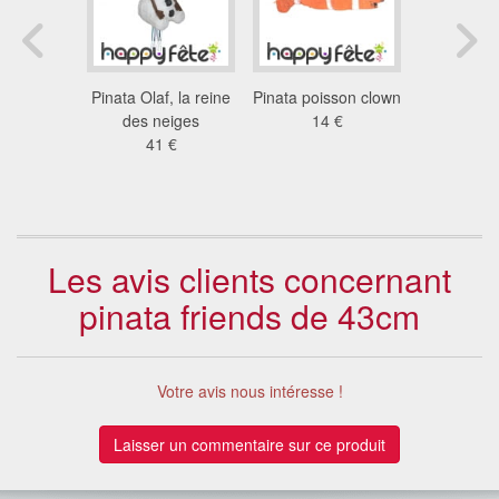
ney avec
Pinata Olaf, la reine
Pinata poisson clown
Pinata 
es
des neiges
14 €
blanche e
 €
41 €
tirer, 4
18
Les avis clients concernant
pinata friends de 43cm
Votre avis nous intéresse !
Laisser un commentaire sur ce produit