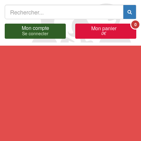
0
Mon compte
Mon panier
0
€
Se connecter