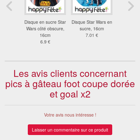
 marié
Disque en sucre Star
Disque Star Wars en
Feutres al
if pour
Wars côté obscure,
sucre, 16cm
avec doub
serie
16cm
7.01 €
39
 €
6.9 €
Les avis clients concernant
pics à gâteau foot coupe dorée
et goal x2
Votre avis nous intéresse !
Laisser un commentaire sur ce produit