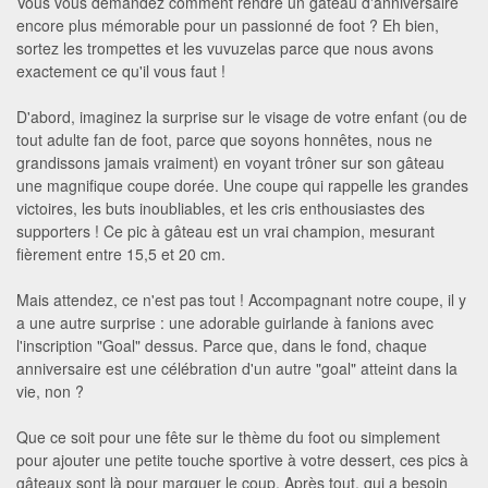
Vous vous demandez comment rendre un gâteau d'anniversaire
encore plus mémorable pour un passionné de foot ? Eh bien,
sortez les trompettes et les vuvuzelas parce que nous avons
exactement ce qu'il vous faut !
D'abord, imaginez la surprise sur le visage de votre enfant (ou de
tout adulte fan de foot, parce que soyons honnêtes, nous ne
grandissons jamais vraiment) en voyant trôner sur son gâteau
une magnifique coupe dorée. Une coupe qui rappelle les grandes
victoires, les buts inoubliables, et les cris enthousiastes des
supporters ! Ce pic à gâteau est un vrai champion, mesurant
fièrement entre 15,5 et 20 cm.
Mais attendez, ce n'est pas tout ! Accompagnant notre coupe, il y
a une autre surprise : une adorable guirlande à fanions avec
l'inscription "Goal" dessus. Parce que, dans le fond, chaque
anniversaire est une célébration d'un autre "goal" atteint dans la
vie, non ?
Que ce soit pour une fête sur le thème du foot ou simplement
pour ajouter une petite touche sportive à votre dessert, ces pics à
gâteaux sont là pour marquer le coup. Après tout, qui a besoin