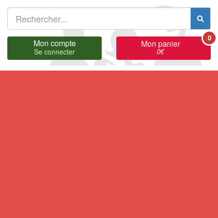
0
Mon compte
Mon panier
0
€
Se connecter