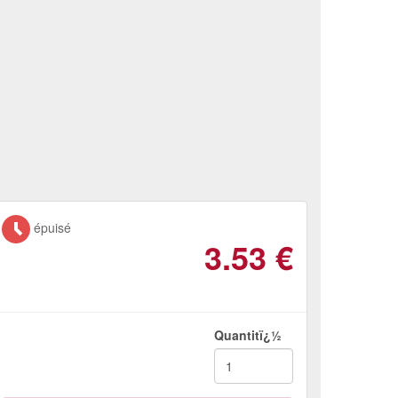
épuisé
3.53
€
Quantitï¿½