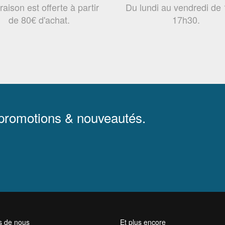
vraison est offerte à partir
Du lundi au vendredi de
de 80€ d'achat.
17h30.
 promotions & nouveautés.
s de nous
Et plus encore