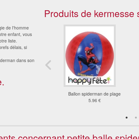
Produits de kermesse s
igie de l'homme
otre enfant, vous
re liste.
efs délais, si
Spiderman dans son
.
l à eau double jet
Ballon spiderman de plage
1.7 €
5.96 €
ients concernant petite balle spi