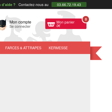
 d’aide ?
Contactez-nous au
03.66.72.19.43
0
Mon compte
Mon panier
0
€
Se connecter
FARCES
& ATTRAPES
KERMESSE