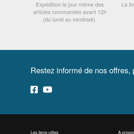
Expédition le jour même des
La li
articles commandés avant 12h
(du lundi au vendredi).
Restez informé de nos offres,
Les liens utiles
A propo