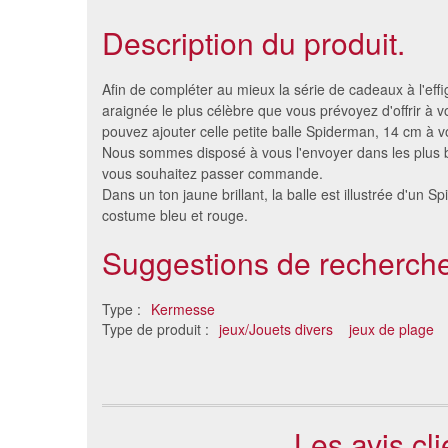
Description du produit.
Afin de compléter au mieux la série de cadeaux à l'eff
araignée le plus célèbre que vous prévoyez d'offrir à v
pouvez ajouter celle petite balle Spiderman, 14 cm à vot
Nous sommes disposé à vous l'envoyer dans les plus br
vous souhaitez passer commande.
Dans un ton jaune brillant, la balle est illustrée d'un 
costume bleu et rouge.
Suggestions de recherche
Pistolet a eau double jet
Fusi
Type :
Kermesse
0.98 €
Type de produit :
jeux/Jouets divers
jeux de plage
Les avis cl