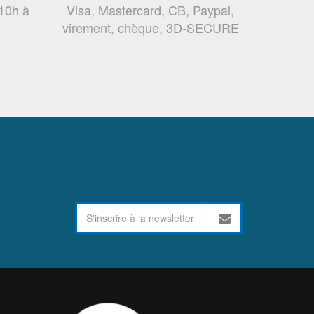
 10h à
Visa, Mastercard, CB, Paypal,
virement, chèque, 3D-SECURE