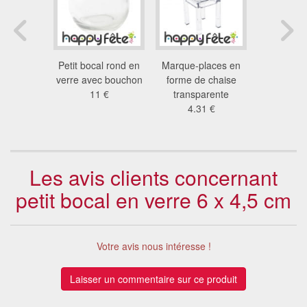
s en verre
Petit bocal rond en
Marque-places en
Pots hermé
 par 48
verre avec bouchon
forme de chaise
verre de
 €
11 €
transparente
15
4.31 €
Les avis clients concernant
petit bocal en verre 6 x 4,5 cm
Votre avis nous intéresse !
Laisser un commentaire sur ce produit