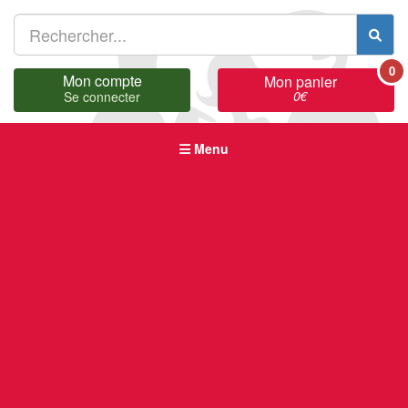
0
Mon compte
Mon panier
0
€
Se connecter
Menu