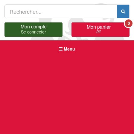
0
Mon compte
Mon panier
0
€
Se connecter
Menu