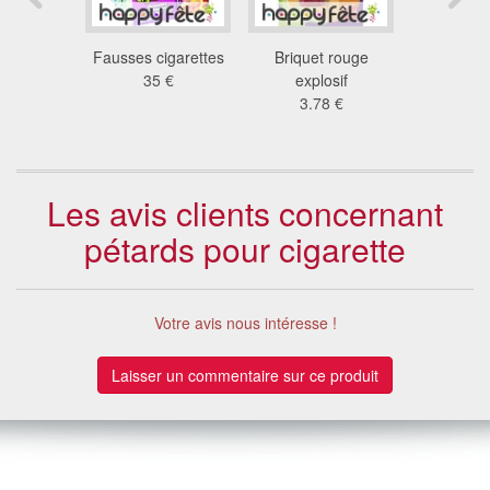
res jumbo
Fausses cigarettes
Briquet rouge
Fausses c
 €
35 €
explosif
lot 
3.78 €
3.1
Les avis clients concernant
pétards pour cigarette
Votre avis nous intéresse !
Laisser un commentaire sur ce produit