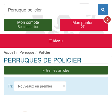
0
Mon compte
Mon panier
0
€
Se connecter
Menu
Accueil
Perruque
Policier
PERRUQUES DE POLICIER
Filtrer les articles
Tri: