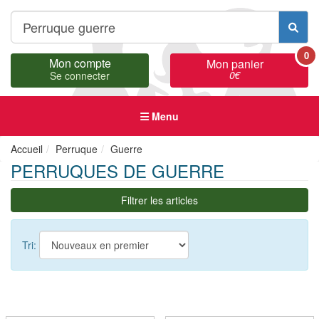
0
Mon compte
Mon panier
0
€
Se connecter
Menu
Accueil
Perruque
Guerre
PERRUQUES DE GUERRE
Filtrer les articles
Tri: