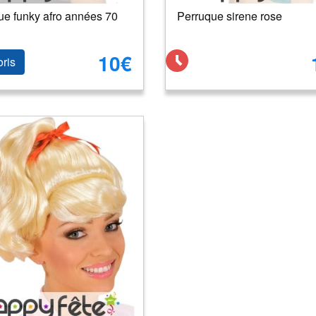
ue funky afro années 70
Perruque sirene rose
10€
oris