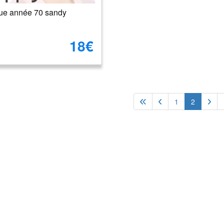
ue année 70 sandy
18€
1
2