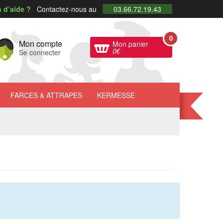
 d’aide ?
Contactez-nous au
03.66.72.19.43
0
Mon compte
Mon panier
0
€
Se connecter
FARCES
& ATTRAPES
KERMESSE