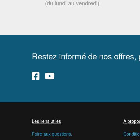
(du lundi au vendredi).
Restez informé de nos offres,
Les liens utiles
A propo
Foire aux questions.
Conditio