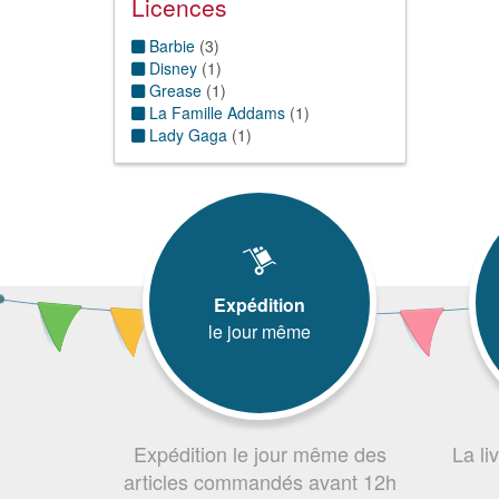
Licences
Star
(
2
)
Vampire
(
1
)
Barbie
(
3
)
Vieux/Vieille
(
2
)
Disney
(
1
)
Grease
(
1
)
La Famille Addams
(
1
)
Lady Gaga
(
1
)
Expédition
le jour même
Expédition le jour même des
La li
articles commandés avant 12h