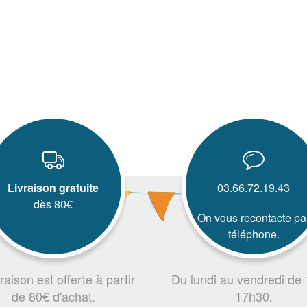
Livraison gratuite
03.66.72.19.43
dès 80€
On vous recontacte pa
téléphone.
vraison est offerte à partir
Du lundi au vendredi de
de 80€ d'achat.
17h30.