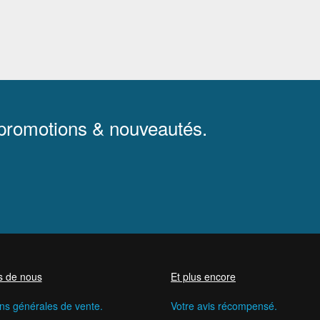
 promotions & nouveautés.
s de nous
Et plus encore
ns générales de vente.
Votre avis récompensé.