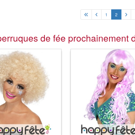
1
2
perruques de fée prochainement d