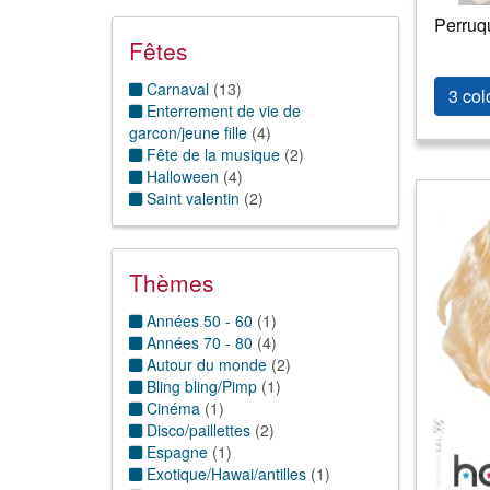
Perruq
Fêtes
Carnaval
(
13
)
3 col
Enterrement de vie de
garcon/jeune fille
(
4
)
Fête de la musique
(
2
)
Halloween
(
4
)
Saint valentin
(
2
)
Thèmes
Années 50 - 60
(
1
)
Années 70 - 80
(
4
)
Autour du monde
(
2
)
Bling bling/Pimp
(
1
)
Cinéma
(
1
)
Disco/paillettes
(
2
)
Espagne
(
1
)
Exotique/Hawai/antilles
(
1
)