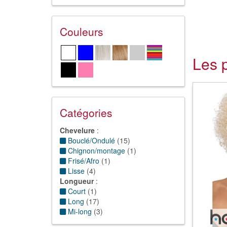
Couleurs
Les 
Catégories
Chevelure
:
Bouclé/Ondulé
(
15
)
Chignon/montage
(
1
)
Frisé/Afro
(
1
)
Lisse
(
4
)
Longueur
:
Court
(
1
)
Long
(
17
)
Mi-long
(
3
)