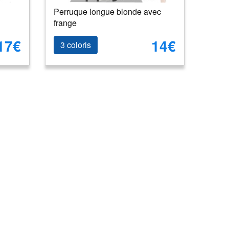
Perruque longue blonde avec
frange
17€
14€
3 coloris