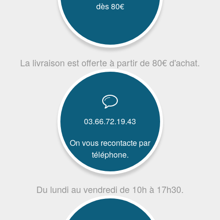
dès 80€
La livraison est offerte à partir de 80€ d'achat.
03.66.72.19.43
On vous recontacte par
téléphone.
Du lundi au vendredi de 10h à 17h30.