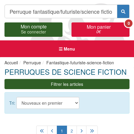
0
Mon compte
Mon panier
0
€
Se connecter
Menu
Accueil
Perruque
Fantastique-futuriste-science-fiction
PERRUQUES DE SCIENCE FICTION
Filtrer les articles
Tri:
1
2