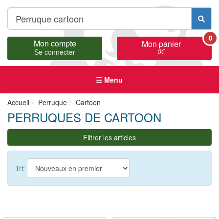
0
Mon compte
Mon panier
0
€
Se connecter
Menu
Accueil
Perruque
Cartoon
PERRUQUES DE CARTOON
Filtrer les articles
Tri: