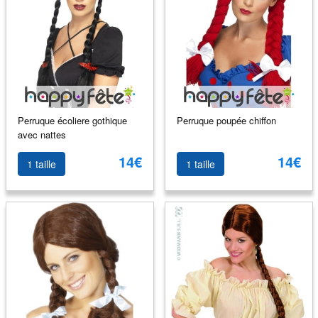
Perruque écoliere gothique
Perruque poupée chiffon
avec nattes
14€
14€
1 taille
1 taille