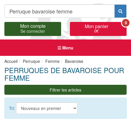
0
Mon compte
Mon panier
0
€
Se connecter
Menu
Accueil
Perruque
Femme
Bavaroise
PERRUQUES DE BAVAROISE POUR
FEMME
Filtrer les articles
Tri: