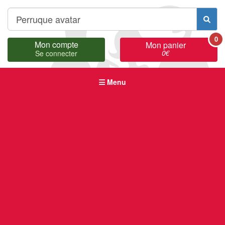
0
Mon compte
Mon panier
0
€
Se connecter
Menu