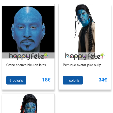
Crane chauve bleu en latex
Perruque avatar jake sully
18€
34€
6 coloris
1 coloris