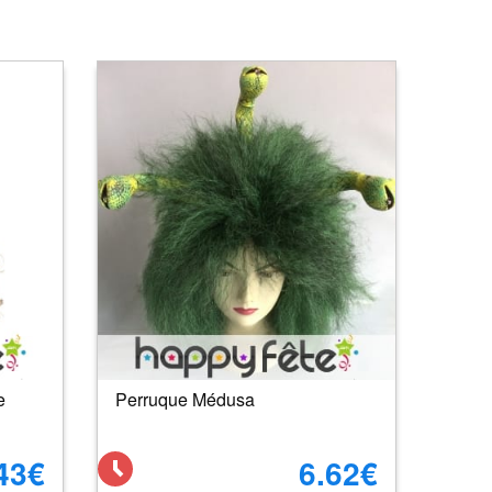
e
Perruque Médusa
43€
6.62€