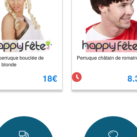
perruque bouclée de
Perruque châtain de romain
 blonde
18€
8.