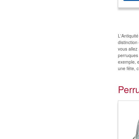
L'Antiquit
distinctio
vous allez 
perruques 
exemple, e
une fête, c
Perru