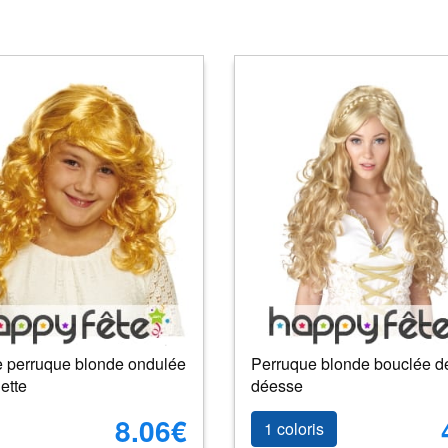
 perruque blonde ondulée
Perruque blonde bouclée d
lette
déesse
8.06€
1 coloris