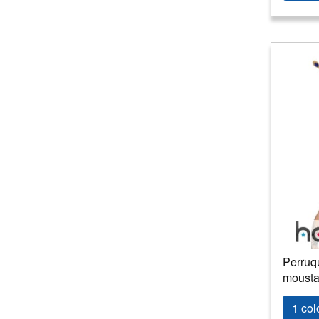
Perruq
moustac
1 col