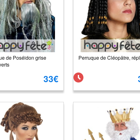
ue de Poséidon grise
Perruque de Cléopâtre, rép
verts
33€