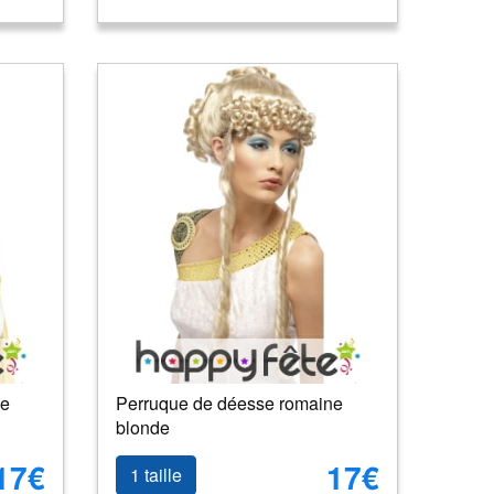
ne
Perruque de déesse romaine
blonde
17€
17€
1 taille