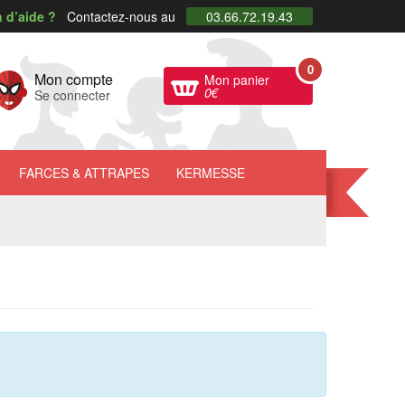
 d’aide ?
Contactez-nous au
03.66.72.19.43
0
Mon compte
Mon panier
0
€
Se connecter
FARCES
& ATTRAPES
KERMESSE