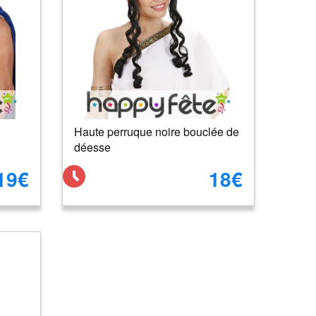
Haute perruque noire bouclée de
déesse
19€
18€