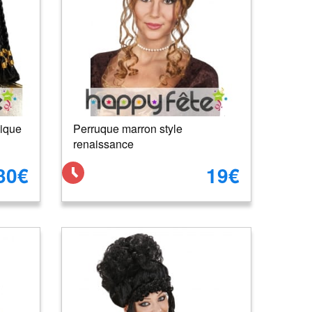
lique
Perruque marron style
renaissance
30€
19€