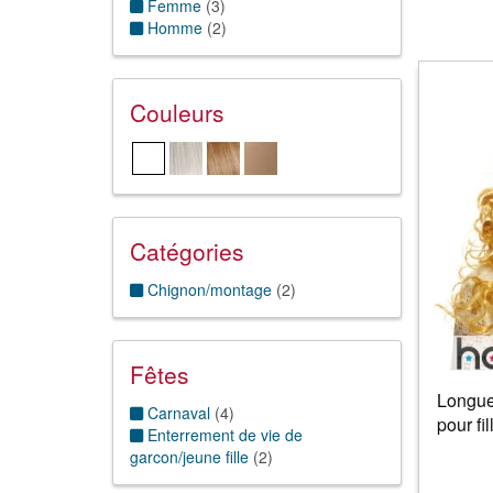
Femme
(
3
)
Homme
(
2
)
Couleurs
Catégories
Chignon/montage
(
2
)
Fêtes
Longue
Carnaval
(
4
)
pour fil
Enterrement de vie de
garcon/jeune fille
(
2
)