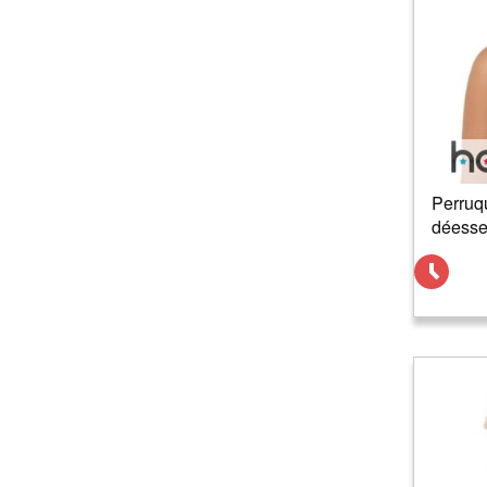
Perruq
déess