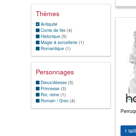
Thèmes
Antiquité
Conte de fée
(
4
)
Historique
(
5
)
Magie & sorcellerie
(
1
)
Romantique
(
1
)
Personnages
Dieux/déesse
(
5
)
Princesse
(
3
)
Roi, reine
(
1
)
Romain / Grec
(
4
)
Perruq
1 tail