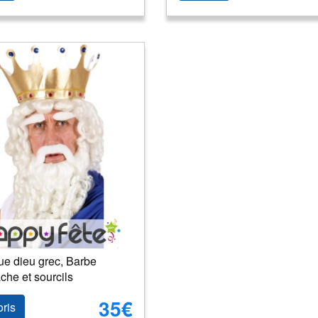
ue dieu grec, Barbe
he et sourcils
35€
oris