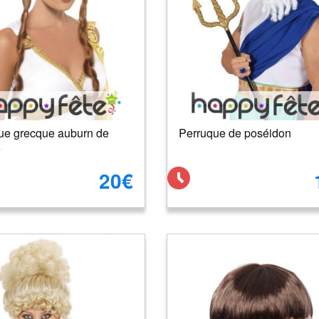
ue grecque auburn de
Perruque de poséidon
e
20€