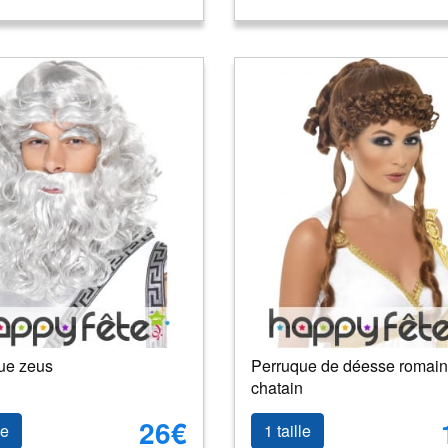
ue zeus
Perruque de déesse romai
chatain
26€
le
1 taille