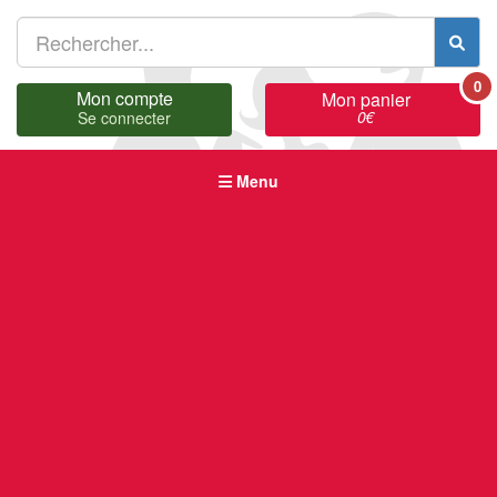
0
Mon compte
Mon panier
0
€
Se connecter
Menu