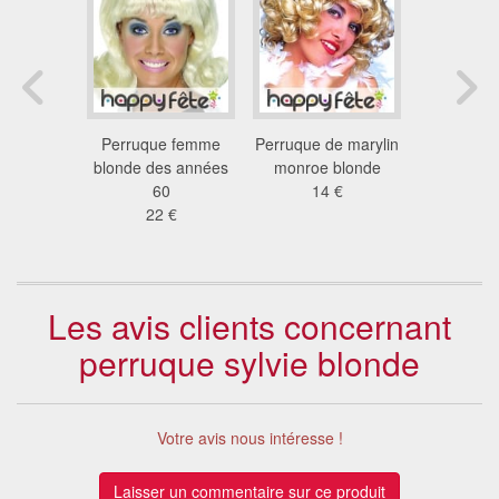
 marylin
Perruque femme
Perruque de marylin
Perruque
platine
blonde des années
monroe blonde
monroe 
 €
60
14 €
gam
22 €
9.4
Les avis clients concernant
perruque sylvie blonde
Votre avis nous intéresse !
Laisser un commentaire sur ce produit