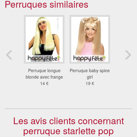
Perruques similaires
erruque
Perruque longue
Perruque baby spice
Perruqu
se style
blonde avec frange
girl
naturel
 âge
14 €
19 €
38
 €
Les avis clients concernant
perruque starlette pop