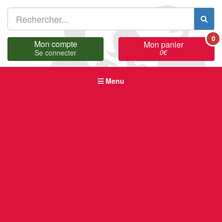
0
Mon compte
Mon panier
0
€
Se connecter
Menu