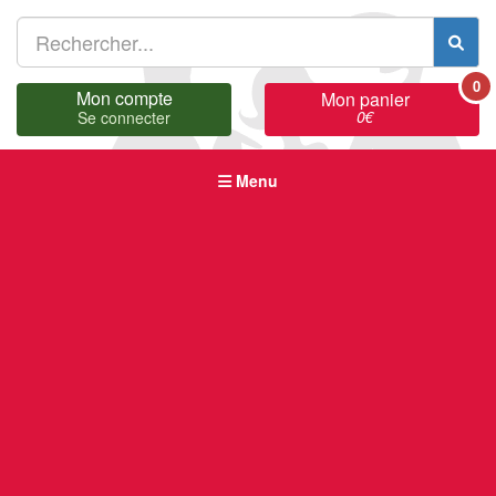
0
Mon compte
Mon panier
0
€
Se connecter
Menu