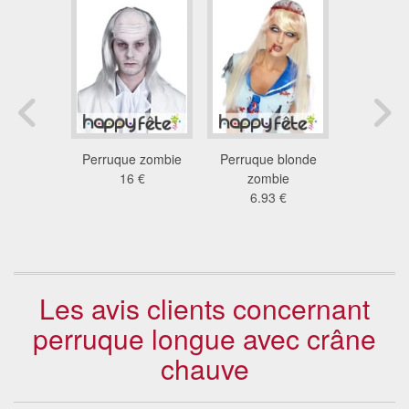
sorcière
Perruque zombie
Perruque blonde
Perruque
 long
16 €
zombie
rouge ru
 €
6.93 €
fra
43
Les avis clients concernant
perruque longue avec crâne
chauve