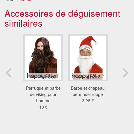
Accessoires de déguisement
similaires
tateur
Perruque et barbe
Barbe et chapeau
Kit de p
 €
de viking pour
père noel rouge
adu
homme
3.28 €
7.8
18 €