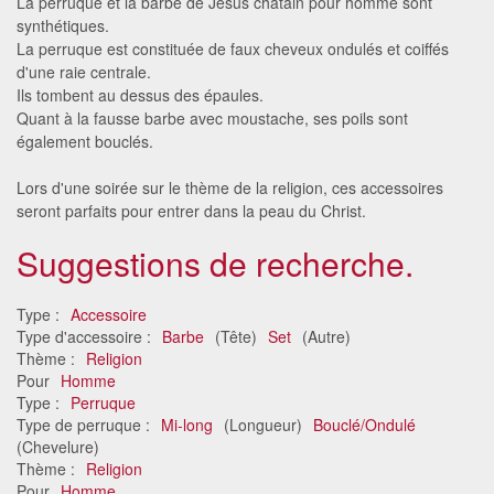
La perruque et la barbe de Jésus châtain pour homme sont
synthétiques.
La perruque est constituée de faux cheveux ondulés et coiffés
d'une raie centrale.
Ils tombent au dessus des épaules.
Quant à la fausse barbe avec moustache, ses poils sont
également bouclés.
Lors d'une soirée sur le thème de la religion, ces accessoires
seront parfaits pour entrer dans la peau du Christ.
Suggestions de recherche.
Type :
Accessoire
Type d'accessoire :
Barbe
(Tête)
Set
(Autre)
Thème :
Religion
Pour
Homme
Type :
Perruque
Type de perruque :
Mi-long
(Longueur)
Bouclé/Ondulé
(Chevelure)
Thème :
Religion
Pour
Homme