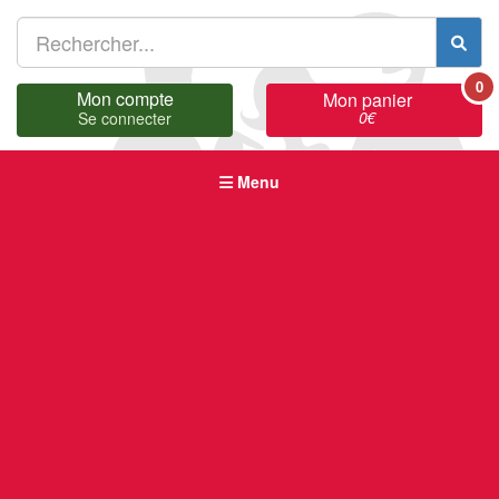
0
Mon compte
Mon panier
0
€
Se connecter
Menu