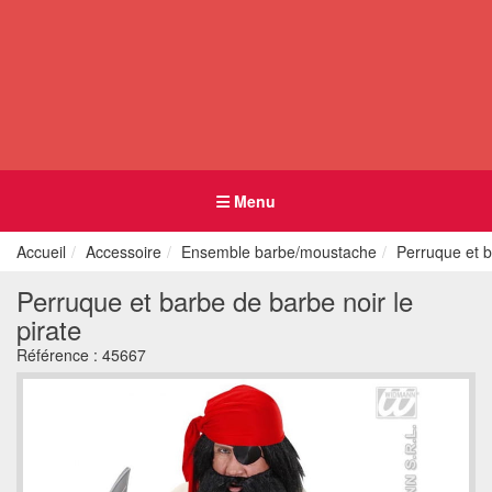
Menu
Accueil
Accessoire
Ensemble barbe/moustache
Perruque et b
Perruque et barbe de barbe noir le
pirate
Référence :
45667