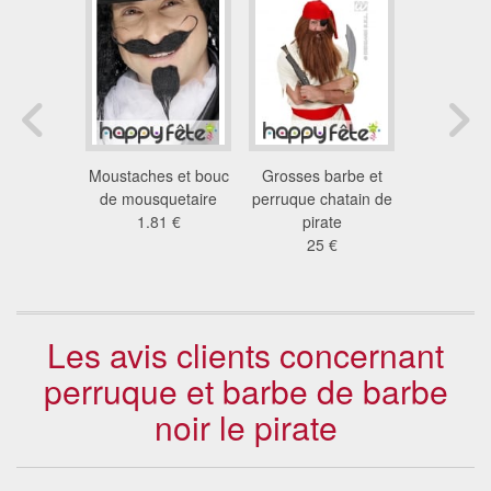
complète
Moustaches et bouc
Grosses barbe et
Perruque
oel avec
de mousquetaire
perruque chatain de
noel ave
ourcils
1.81 €
pirate
9.3
 €
25 €
Les avis clients concernant
perruque et barbe de barbe
noir le pirate