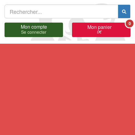
0
Mon compte
Mon panier
0
€
Se connecter