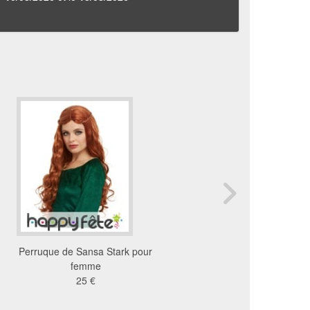
Perruque de Sansa Stark pour
Perruque Grease rou
femme
27 €
25 €