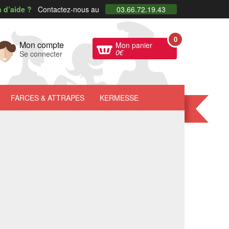
 d’aide ?
Contactez-nous au
03.66.72.19.43
0
Mon compte
Mon panier
0
€
Se connecter
FARCES
& ATTRAPES
KERMESSE