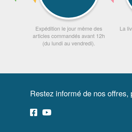
Expédition le jour même des
La li
articles commandés avant 12h
(du lundi au vendredi).
Restez informé de nos offres,