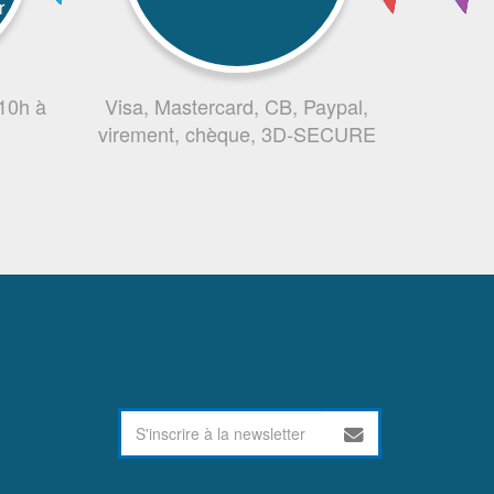
r
 10h à
Visa, Mastercard, CB, Paypal,
virement, chèque, 3D-SECURE