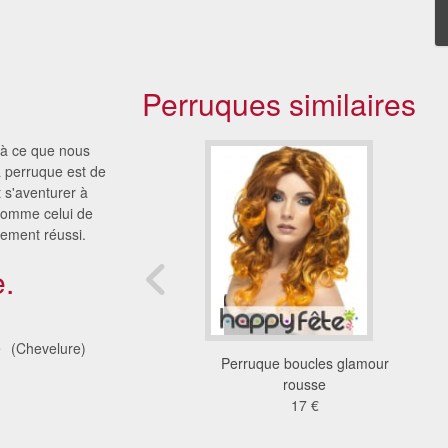
Perruques similaires
ilà ce que nous
 perruque est de
 s'aventurer à
comme celui de
sement réussi.
.
é
(Chevelure)
e perruque rousse
Perruque boucles glamour
èrement ondulée
rousse
45 €
17 €