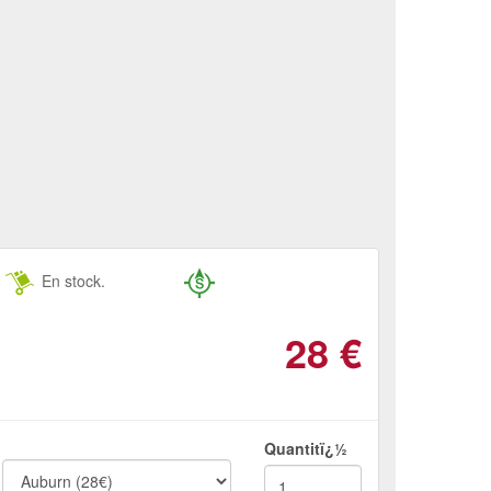
En stock.
28
€
Quantitï¿½