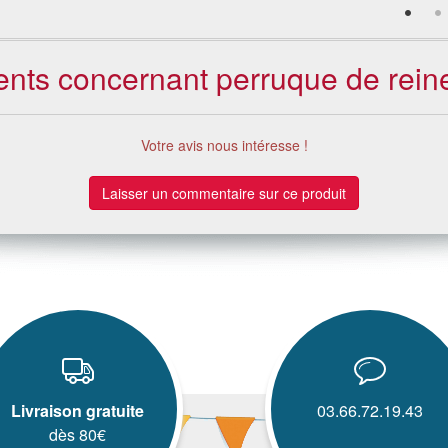
ients concernant perruque de rei
Votre avis nous intéresse !
Laisser un commentaire sur ce produit
Livraison gratuite
03.66.72.19.43
dès 80€