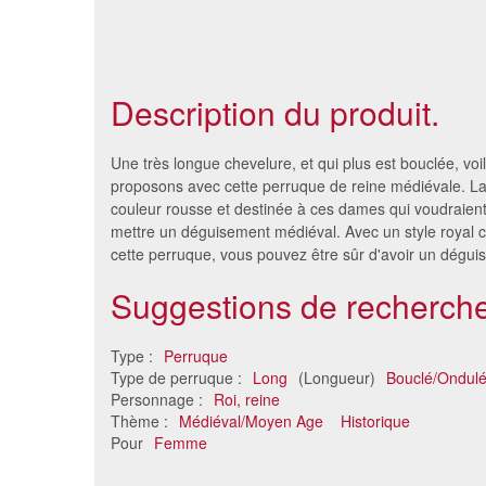
Description du produit.
Une très longue chevelure, et qui plus est bouclée, vo
proposons avec cette perruque de reine médiévale. La
couleur rousse et destinée à ces dames qui voudraient
mettre un déguisement médiéval. Avec un style royal 
cette perruque, vous pouvez être sûr d'avoir un dégui
Suggestions de recherche
Type :
Perruque
Type de perruque :
Long
(Longueur)
Bouclé/Ondul
Perruque glamour longues
Longu
Personnage :
Roi, reine
boucles
lég
Thème :
Médiéval/Moyen Age
Historique
20 €
Pour
Femme