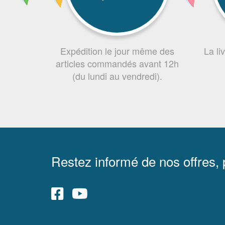
Expédition le jour même des
La li
articles commandés avant 12h
(du lundi au vendredi).
Restez informé de nos offres,