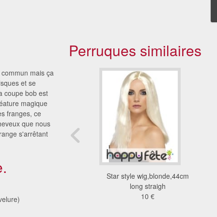
Perruques similaires
eu commun mais ça
isques et se
la coupe bob est
réature magique
es franges, ce
cheveux que nous
range s'arrêtant
.
 carré blond mi-long
Star style wig,blonde,44cm
avec frange
long straigh
12 €
10 €
elure)