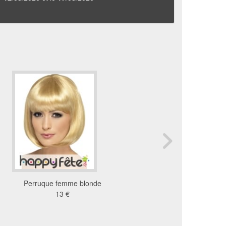
Perruque femme blonde
Perruque mechée blon
13 €
racine foncée. tin
21 €