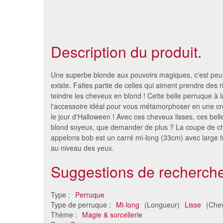
Description du produit.
Une superbe blonde aux pouvoirs magiques, c'est p
existe. Faites partie de celles qui aiment prendre des r
teindre les cheveux en blond ! Cette belle perruque à 
l'accessoire idéal pour vous métamorphoser en une c
le jour d'Halloween ! Avec ces cheveux lisses, ces bell
blond soyeux, que demander de plus ? La coupe de 
appelons bob est un carré mi-long (33cm) avec large f
au niveau des yeux.
Suggestions de recherche
Perruque carré blond de 30cm
Perruque
et frange
Type :
Perruque
41 €
Type de perruque :
Mi-long
(Longueur)
Lisse
(Chev
Thème :
Magie & sorcellerie