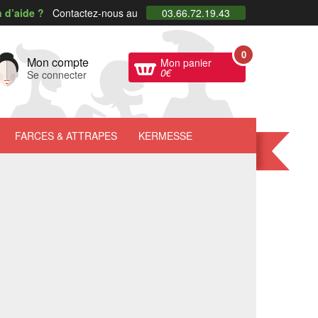
 d’aide ?
Contactez-nous au
03.66.72.19.43
0
Mon compte
Mon panier
0
€
Se connecter
FARCES
& ATTRAPES
KERMESSE