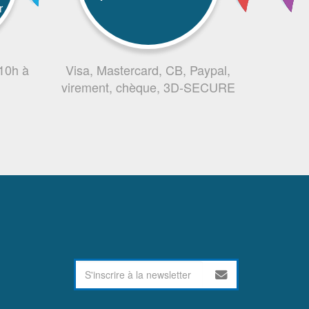
r
 10h à
Visa, Mastercard, CB, Paypal,
virement, chèque, 3D-SECURE