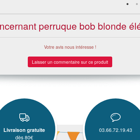
concernant perruque bob blonde él
Votre avis nous intéresse !
Laisser un commentaire sur ce produit
Livraison gratuite
03.66.72.19.43
dès 80€