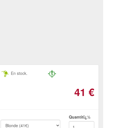
En stock.
41
€
Quantitï¿½