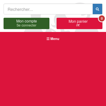
0
Mon compte
Mon panier
0
€
Se connecter
Menu