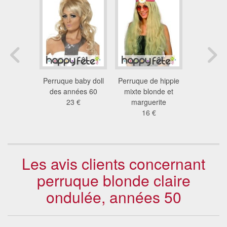
 blonde
Perruque baby doll
Perruque de hippie
Longue p
nées 20
des années 60
mixte blonde et
bouc
 €
23 €
marguerite
volumi
16 €
13
Les avis clients concernant
perruque blonde claire
ondulée, années 50