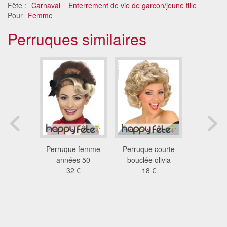
Fête :
Carnaval
Enterrement de vie de garcon/jeune fille
Pour
Femme
Perruques similaires
in-up des
Perruque femme
Perruque courte
Perruque 
, blonde
années 50
bouclée olivia
san
 €
32 €
18 €
18