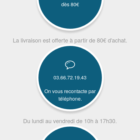
dès 80€
La livraison est offerte à partir de 80€ d'achat.
03.66.72.19.43
On vous recontacte par
téléphone.
Du lundi au vendredi de 10h à 17h30.