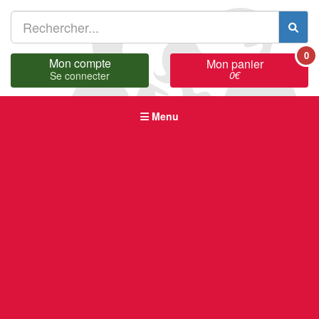
0
Mon compte
Mon panier
0
€
Se connecter
Menu