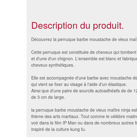
Description du produit.
Découvrez la perruque barbe moustache de vieux maît
Cette perruque est constituée de cheveux qui tombent
et d'une d'un chignon. L'ensemble est blanc et fabriq
cheveux synthétiques.
Elle est accompagnée d'une barbe avec moustache de
qui vient se fixer au visage à l'aide d'un élastique.
Ainsi que d'une paire de sourcils autoadhésifs de de 1
de 3 cm de large.
Perruque du pere noel avec
Perruque,
la perruque barbe moustache de vieux maître ninja est
longue barbe
thème des arts martiaux. Tout comme le célèbre maitre
18 €
voir dans le film IP Man ou dans de nombreux autres 
inspiré de la culture kung fu.