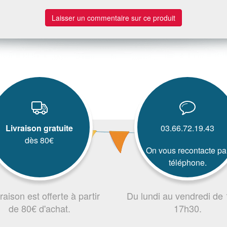
Laisser un commentaire sur ce produit
Livraison gratuite
03.66.72.19.43
dès 80€
On vous recontacte pa
téléphone.
vraison est offerte à partir
Du lundi au vendredi de
de 80€ d'achat.
17h30.