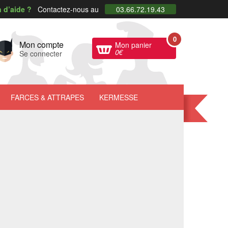
 d’aide ?
Contactez-nous au
03.66.72.19.43
0
Mon compte
Mon panier
0
€
Se connecter
FARCES
& ATTRAPES
KERMESSE