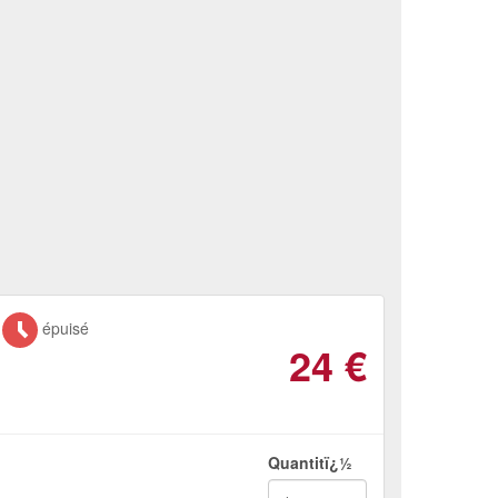
épuisé
24
€
Quantitï¿½