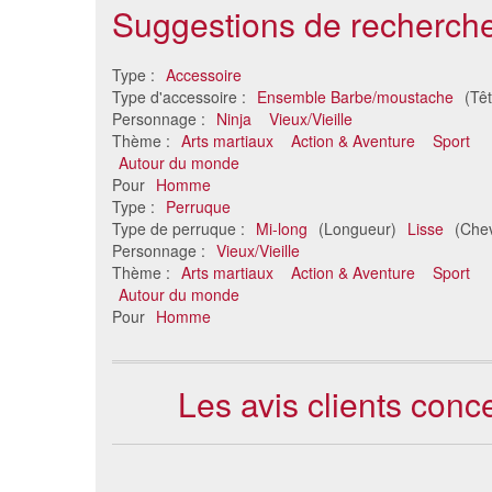
Suggestions de recherche
Type :
Accessoire
Type d'accessoire :
Ensemble Barbe/moustache
(Tê
Personnage :
Ninja
Vieux/Vieille
Thème :
Arts martiaux
Action & Aventure
Sport
Autour du monde
Pour
Homme
Type :
Perruque
Type de perruque :
Mi-long
(Longueur)
Lisse
(Chev
Personnage :
Vieux/Vieille
Thème :
Arts martiaux
Action & Aventure
Sport
Autour du monde
Pour
Homme
Les avis clients con