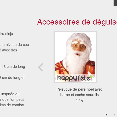
Accessoires de déguis
re ninja
 au niveau du cou
ué avec des
 43 cm de long
2 cm de long et
 barbe et sourcils de
Perruque de père noel avec
 inspirée du
père noël
barbe et cache sourcils
 que l'on peut
27 €
17 €
films de combat