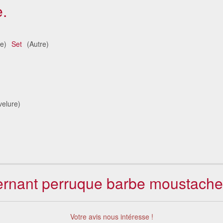
.
te)
Set
(Autre)
elure)
cernant perruque barbe moustache 
Votre avis nous intéresse !