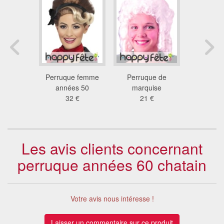
 ginger
Perruque femme
Perruque de
Perruque
ce
années 50
marquise
coun
 €
32 €
21 €
23
Les avis clients concernant
perruque années 60 chatain
Votre avis nous intéresse !
Laisser un commentaire sur ce produit