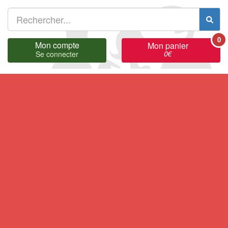
0
Mon compte
Mon panier
0
€
Se connecter