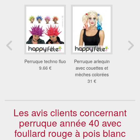
uque
Perruque techno fluo
Perruque arlequin
Perruque 
ée blonde
9.66 €
avec couettes et
coe
 €
mèches colorées
25
31 €
Les avis clients concernant
perruque année 40 avec
foullard rouge à pois blanc