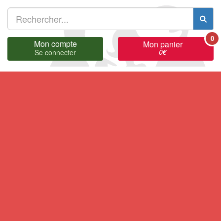
0
Mon compte
Mon panier
0
€
Se connecter