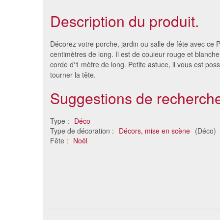
Description du produit.
Décorez votre porche, jardin ou salle de fête avec ce 
centimètres de long. Il est de couleur rouge et blanc
corde d'1 mètre de long. Petite astuce, il vous est possi
tourner la tête.
Suggestions de recherche
Type :
Déco
Type de décoration :
Décors, mise en scène
(Déco)
Fête :
Noël
Tenture décorative de 25 m /
Drapeau
80 cm
h
16 €