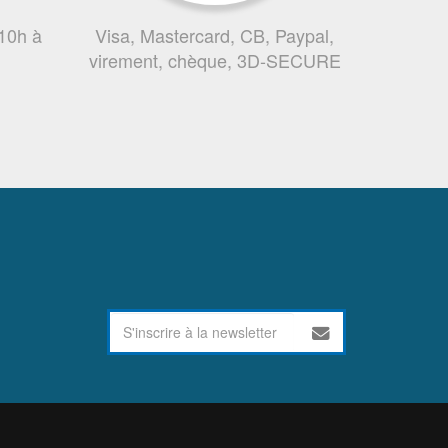
 10h à
Visa, Mastercard, CB, Paypal,
virement, chèque, 3D-SECURE