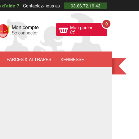
 d’aide ?
Contactez-nous au
03.66.72.19.43
0
Mon compte
Mon panier
0
€
Se connecter
FARCES
& ATTRAPES
KERMESSE