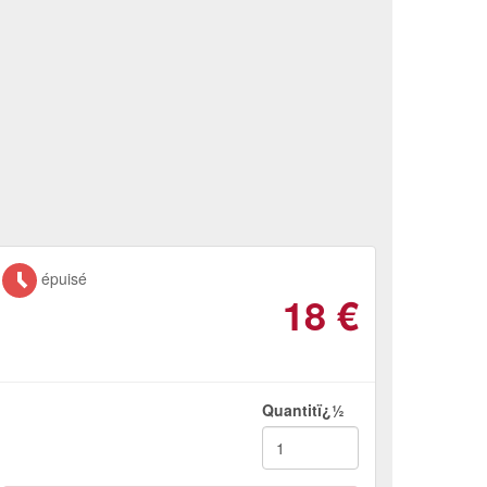
épuisé
18
€
Quantitï¿½