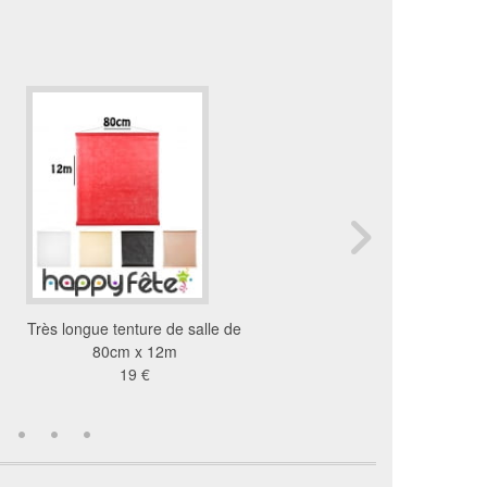
Très longue tenture de salle de
Pomme de pin pailleté
80cm x 12m
5.5cm
19 €
8 €