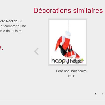
Décorations similaires
Père Noël de 60
he et comprend une
ble de lui faire
.
 de 60x90 monté sur
Pere noel balancoire
ampe en bois
21 €
44 €