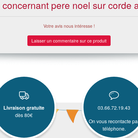
s concernant pere noel sur corde 
Votre avis nous intéresse !
Laisser un commentaire sur ce produit
Livraison gratuite
03.66.72.19.43
dès 80€
On vous recontacte pa
téléphone.