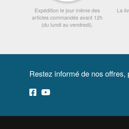
Expédition le jour même des
La li
articles commandés avant 12h
(du lundi au vendredi).
Restez informé de nos offres,