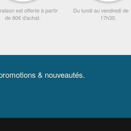
vraison est offerte à partir
Du lundi au vendredi de
de 80€ d'achat.
17h30.
 promotions & nouveautés.