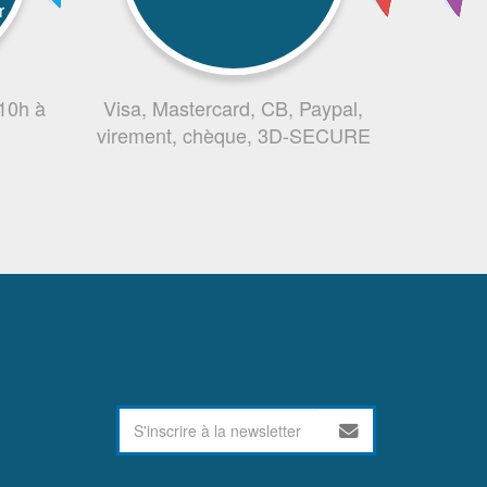
r
 10h à
Visa, Mastercard, CB, Paypal,
virement, chèque, 3D-SECURE