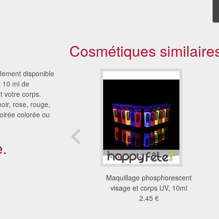
Cosmétiques similaire
llement disponible
t 10 ml de
t votre corps.
noir, rose, rouge,
oirée colorée ou
.
e maquillage enfant
Maquillage phosphorescent
e avec applicateur
visage et corps UV, 10ml
10 €
2.45 €