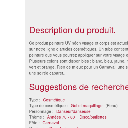
Description du produit.
Ce produit peinture UV néon visage et corps est actue
sur notre ligne d'articles cosmétiques. Un tube contien
peinture que vous pourrez appliquer sur votre visage e
Plusieurs coloris sont disponibles : blanc, bleu, jaune, 
vert et orange. Rien de mieux pour un Carnaval, une s
une soirée cabaret...
Suggestions de recherche
Type :
Cosmétique
Maquillage visage en pot de
Tubes d
Type de cosmétique :
Gel et maquillage
(Peau)
36gr
visag
Personnage :
Danseur/danseuse
6.54 €
Thème :
Années 70 - 80
Disco/paillettes
Fête :
Carnaval