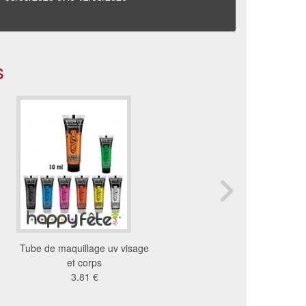
s
Tube de maquillage uv visage
Maquillage UV intense
et corps
visage et corps, 75
3.81 €
11 €