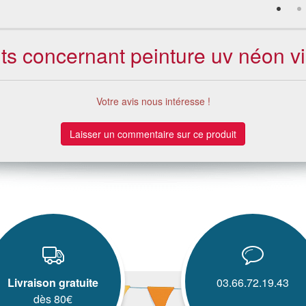
nts concernant peinture uv néon v
Votre avis nous intéresse !
Laisser un commentaire sur ce produit
Livraison gratuite
03.66.72.19.43
dès 80€