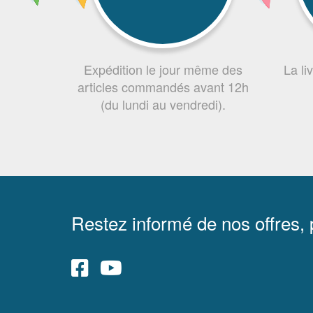
Expédition le jour même des
La li
articles commandés avant 12h
(du lundi au vendredi).
Restez informé de nos offres,