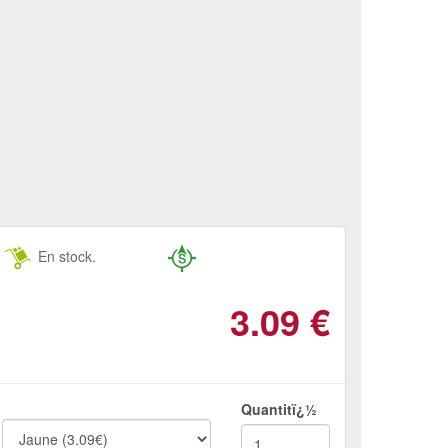
En stock.
3.09
€
Quantitï¿½