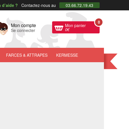
 d’aide ?
Contactez-nous au
03.66.72.19.43
0
Mon compte
Mon panier
0
€
Se connecter
FARCES
& ATTRAPES
KERMESSE