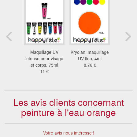
e en tube
Maquillage UV
Kryolan, maquillage
Tubes de m
pour le
intense pour visage
UV fluo, 4ml
enfant vi
age
et corps, 75ml
8.76 €
applic
8 €
11 €
10
Les avis clients concernant
peinture à l'eau orange
Votre avis nous intéresse !