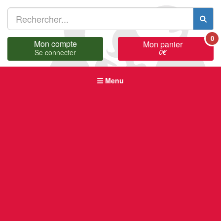
0
Mon compte
Mon panier
0
€
Se connecter
Menu