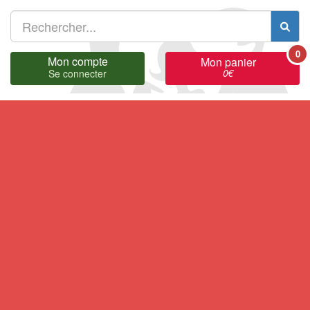
0
Mon compte
Mon panier
0
€
Se connecter