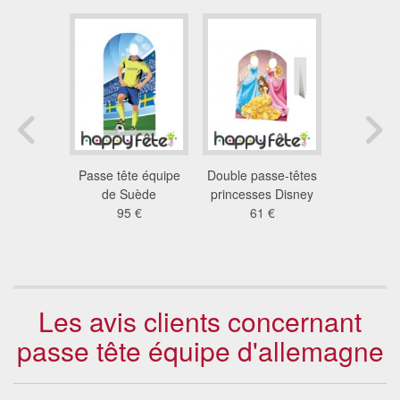
nture time
Passe tête équipe
Double passe-têtes
Blanche ne
e en carton
de Suède
princesses Disney
réelle e
 €
95 €
61 €
92
Les avis clients concernant
passe tête équipe d'allemagne