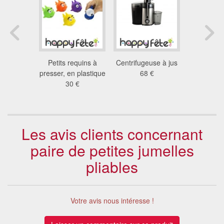
ion avec
Petits requins à
Centrifugeuse à jus
4 outils p
eur
presser, en plastique
68 €
3.6
6 €
30 €
Les avis clients concernant
paire de petites jumelles
pliables
Votre avis nous intéresse !