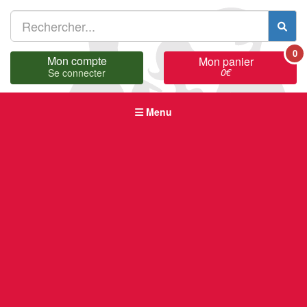
0
Mon compte
Mon panier
0
€
Se connecter
Menu