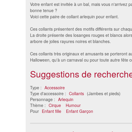
Votre enfant est invitée à un bal, mais vous n'arrivez p
bonne tenue ?
Voici cette paire de collant arlequin pour enfant.
Ces collants présentent des motifs différents sur chaq
La droite présente des losanges rouges et blancs alor
arbore de jolies rayures noires et blanches.
Ces collants très originaux et amusants se porteront a
Halloween, qu'à un carnaval ou pour toute autre fête 
Paire de collants 70 deniers
Collants
Suggestions de recherche
140/152
8.09 €
Type :
Accessoire
Type d'accessoire :
Collants
(Jambes et pieds)
Personnage :
Arlequin
Thème :
Cirque
Humour
Pour
Enfant fille
Enfant Garçon