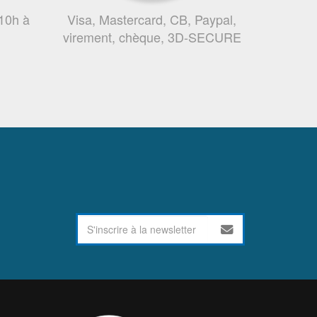
 10h à
Visa, Mastercard, CB, Paypal,
virement, chèque, 3D-SECURE