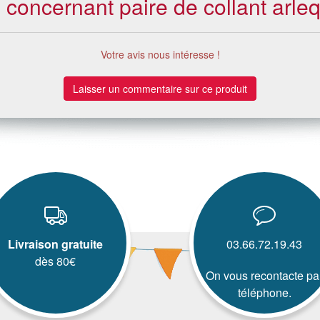
s concernant paire de collant arle
Votre avis nous intéresse !
Laisser un commentaire sur ce produit
Livraison gratuite
03.66.72.19.43
dès 80€
On vous recontacte pa
téléphone.