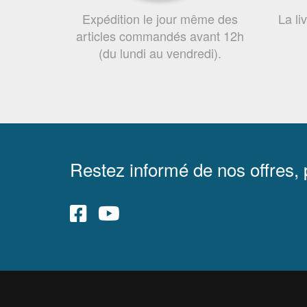
Expédition le jour même des
La li
articles commandés avant 12h
(du lundi au vendredi).
Restez informé de nos offres,