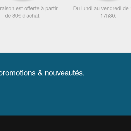
vraison est offerte à partir
Du lundi au vendredi de
de 80€ d'achat.
17h30.
 promotions & nouveautés.