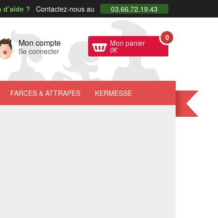
 d’aide ?
Contactez-nous au
03.66.72.19.43
0
Mon compte
Mon panier
0
€
Se connecter
FARCES
& ATTRAPES
KERMESSE