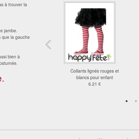
as à trouver la
ue jambe.
s que la gauche
ussi bien à
costumée.
 rayés rouge et noir.
Collants lignés rouges et
.
enfant
blancs pour enfant
6.87 €
6.21 €