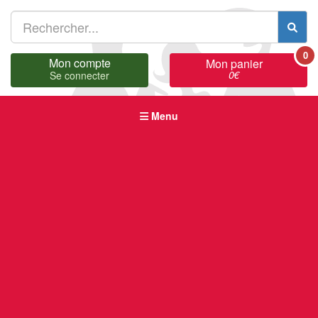
0
Mon compte
Mon panier
0
€
Se connecter
Menu