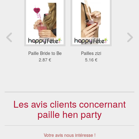
-places
Paille Bride to Be
Pailles zizi
2 platea
e motifs
2.87 €
5.16 €
apéri
ris
3.7
5 €
Les avis clients concernant
paille hen party
Votre avis nous intéresse !