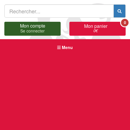
0
Mon compte
Mon panier
0
€
Se connecter
Menu