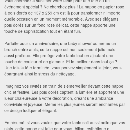
Vous cherchez à sublimer votre table pour une fête ou un
événement spécial ? Ne cherchez plus ! La nappe en papier rose
à pois dorés de 137 x 259 cm est là pour transformer n'importe
quelle occasion en un moment mémorable. Avec ses élégants
pois dorés sur un fond rose délicat, cette nappe apporte une
touche de sophistication tout en étant fun.
Parfaite pour un anniversaire, une baby shower ou même un
brunch entre amis, cette nappe est non seulement jolie mais
aussi pratique. Elle protège votre table tout en ajoutant une
touche de couleur et de glamour. Et le meilleur dans tout ça ?
Une fois la fête terminée, vous pouvez simplement la jeter, vous
épargnant ainsi le stress du nettoyage.
Imaginez vos invités en train de s'émerveiller devant cette nappe
chic et festive. Les pois dorés captent la lumière et apportent une
lueur chaleureuse à votre décoration, créant une ambiance
conviviale et joyeuse. Même les plus jeunes seront enchantés par
ce design ludique et élégant.
En résumé, si vous voulez que votre table soit aussi belle que vos
plats, cette nappe est faite pour vous. Alliant esthétique et