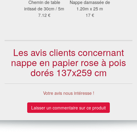
e table
Chemin de table
Nappe damassée de
Chemin d
rtifice,
intissé de 30cm / 5m
1.20m x 25 m
organza 
nza
7.12 €
17 €
sur
2 €
3.0
Les avis clients concernant
nappe en papier rose à pois
dorés 137x259 cm
Votre avis nous intéresse !
Laisser un commentaire sur ce produit