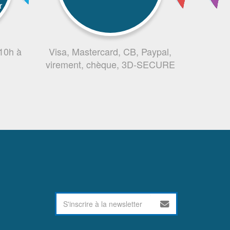
r
 10h à
Visa, Mastercard, CB, Paypal,
virement, chèque, 3D-SECURE