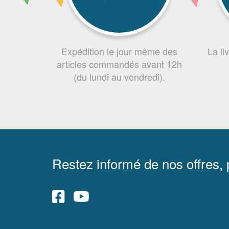
Expédition le jour même des
La li
articles commandés avant 12h
(du lundi au vendredi).
Restez informé de nos offres,