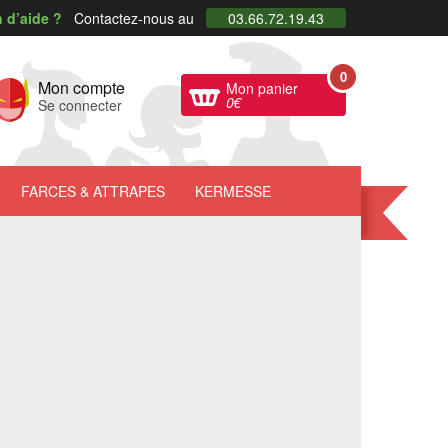
 d’aide ?
Contactez-nous au
03.66.72.19.43
0
Mon compte
Mon panier
0
€
Se connecter
FARCES
& ATTRAPES
KERMESSE