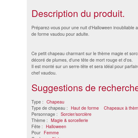
Description du produit.
Préparez-vous pour une nuit d'Halloween inoubliable a
de forme vaudou pour adulte.
Ce petit chapeau charmant sur le thème magie et sorcel
décoré de plumes, d'une tête de mort rouge et d'os.
Il est monté sur un serre-tête et sera idéal pour parfa
chef vaudou.
Suggestions de recherche
Kit du lièvre de mars, tea party
Haut
21 €
chap
Type :
Chapeau
Type de chapeau :
Haut de forme
Chapeaux à thè
Personnage :
Sorcier/sorcière
Thème :
Magie & sorcellerie
Fête :
Halloween
Pour
Femme