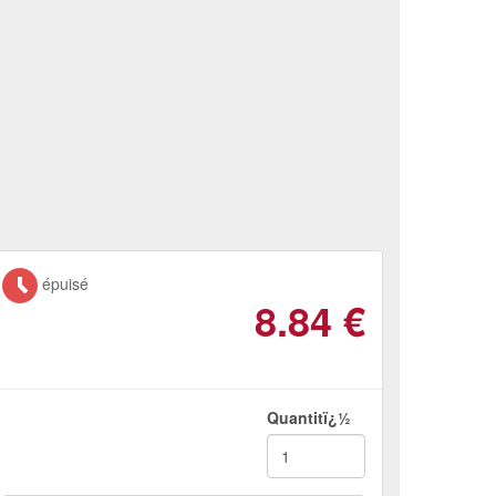
épuisé
8.84
€
Quantitï¿½