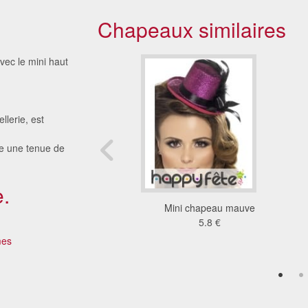
Chapeaux similaires
vec le mini haut
lerie, est
ire une tenue de
.
 chapeau du chat
Mini chapeau mauve
eauté pour adulte
5.8 €
8.55 €
mes