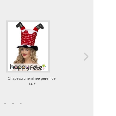
Chapeau cheminée père noel
Mini chapeau du chapeli
14 €
pour femme
13 €