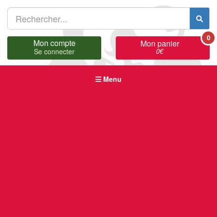
0
Mon compte
Mon panier
0
€
Se connecter
Menu