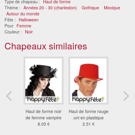
Type de chapeau :
Haut de forme
Thème :
Années 20 - 30 (charleston)
Gothique
Mexique
Autour du monde
Fête :
Halloween
Pour
Femme
Couleur :
Noir
Chapeaux similaires
orme jour
Haut de forme noir
Haut de forme rouge
Mini chap
ts noir
de femme vampire
uni en plastique
de form
 €
8.05 €
2.51 €
pail
13