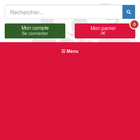
0
Mon compte
Mon panier
0
€
Se connecter
Menu