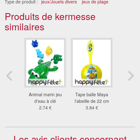
Type de produit :
jeux/Jouets divers
jeux de plage
Produits de kermesse
similaires
alle Pat
Animal marin jeu
Tape balle Maya
Porteu
le, 14cm
d'eau à clé
l'abeille de 22 cm
pho
3 €
2.74 €
3.84 €
17
Les avis clients concernant